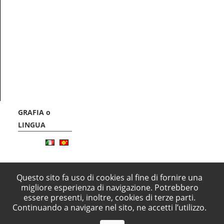
GRAFIA o
LINGUA
Questo sito fa uso di cookies al fine di fornire una
migliore esperienza di navigazione. Potrebbero
essere presenti, inoltre, cookies di terze parti.
Progetto promosso dalla Comunità Montna Alpi del Mare, finanziato dalla Pres
Continuando a navigare nel sito, ne accetti l’utilizzo.
nell'ambito del programma degli interventi previsti dalla Legge 15 dicembre 
minoranze linguistiche storiche", coordinato dall'Assessorato alla Cultura del