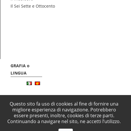
Il Sei Sette e Ottocento
GRAFIA o
LINGUA
Questo sito fa uso di cookies al fine di fornire una
migliore esperienza di navigazione. Potrebbero
essere presenti, inoltre, cookies di terze parti.
Progetto promosso dalla Comunità Montna Alpi del Mare, finanziato dalla Pres
Continuando a navigare nel sito, ne accetti l’utilizzo.
nell'ambito del programma degli interventi previsti dalla Legge 15 dicembre 
minoranze linguistiche storiche", coordinato dall'Assessorato alla Cultura del