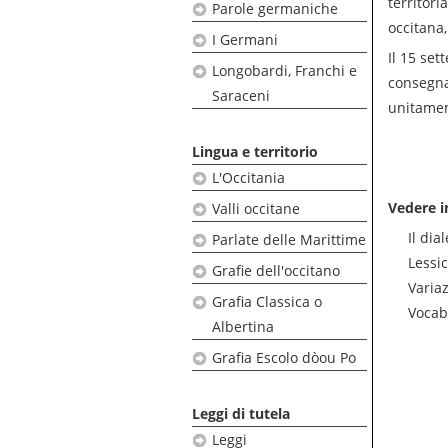
territori
Parole germaniche
occitana
I Germani
Il 15 se
Longobardi, Franchi e
consegnat
Saraceni
unitamen
Lingua e territorio
L'Occitania
Vedere i
Valli occitane
Il dia
Parlate delle Marittime
Lessic
Grafie dell'occitano
Variaz
Grafia Classica o
Vocab
Albertina
Grafia Escolo dòou Po
Leggi di tutela
Leggi