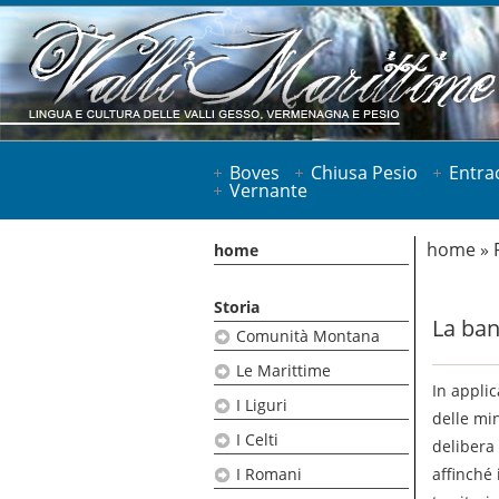
Boves
Chiusa Pesio
Entra
Vernante
home
»
home
Storia
La ban
Comunità Montana
Le Marittime
In appli
I Liguri
delle mi
I Celti
delibera
I Romani
affinché 