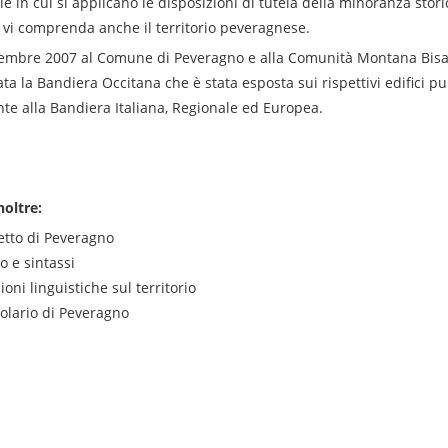
ale in cui si applicano le disposizioni di tutela della minoranza stori
, vi comprenda anche il territorio peveragnese.
ttembre 2007 al Comune di Peveragno e alla Comunità Montana Bisal
a la Bandiera Occitana che è stata esposta sui rispettivi edifici pu
te alla Bandiera Italiana, Regionale ed Europea.
noltre:
letto di Peveragno
o e sintassi
ioni linguistiche sul territorio
olario di Peveragno