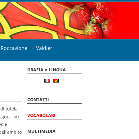
Roccavione
Valdieri
GRAFIA o LINGUA
CONTATTI
di tutela
VOCABOLARI
ragno, con
vole
MULTIMEDIA
dell’ambito