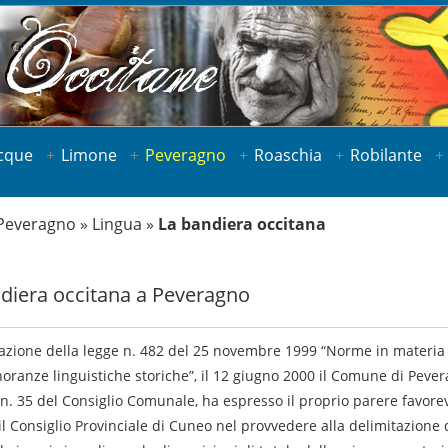
cque
Limone
Peveragno
Roaschia
Robilante
Peveragno
»
Lingua
»
La bandiera occitana
diera occitana a Peveragno
cazione della legge n. 482 del 25 novembre 1999 “Norme in materia 
noranze linguistiche storiche
”
, il 12 giugno 2000 il Comune di Peve
 n. 35 del Consiglio Comunale, ha espresso il proprio parere favore
il Consiglio Provinciale di Cuneo nel provvedere alla delimitazione 