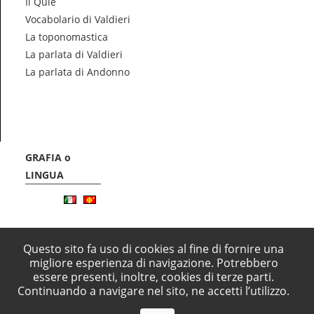
Il Quiè
Vocabolario di Valdieri
La toponomastica
La parlata di Valdieri
La parlata di Andonno
GRAFIA o
LINGUA
Questo sito fa uso di cookies al fine di fornire una
migliore esperienza di navigazione. Potrebbero
essere presenti, inoltre, cookies di terze parti.
Progetto promosso dalla Comunità Montna Alpi del Mare, finanziato dalla Pres
Continuando a navigare nel sito, ne accetti l’utilizzo.
nell'ambito del programma degli interventi previsti dalla Legge 15 dicembre 
minoranze linguistiche storiche", coordinato dall'Assessorato alla Cultura del