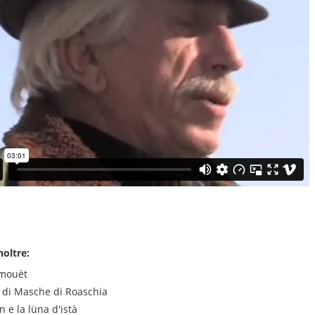
noltre:
mouèt
e di Masche di Roaschia
n e la lüna d'istà