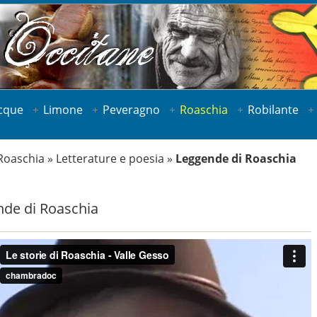
cque
Limone
Peveragno
Roaschia
Robilante
Roaschia
»
Letterature e poesia
»
Leggende di Roaschia
de di Roaschia