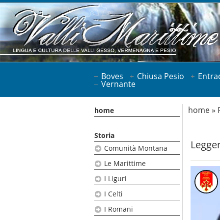
Boves
Chiusa Pesio
Entra
Vernante
home
»
home
Storia
Leggen
Comunità Montana
Le Marittime
I Liguri
I Celti
I Romani