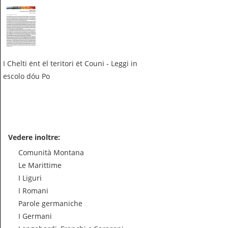
I Chelti ënt ël teritori ët Couni - Leggi in
escolo dóu Po
Vedere inoltre:
Comunità Montana
Le Marittime
I Liguri
I Romani
Parole germaniche
I Germani